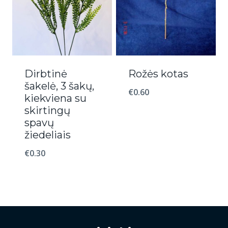
Dirbtinė
Rožės kotas
šakelė, 3 šakų,
€
0.60
kiekviena su
skirtingų
spavų
žiedeliais
€
0.30