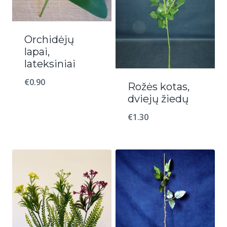
Orchidėjų
lapai,
lateksiniai
€
0.90
Rožės kotas,
dviejų žiedų
€
1.30