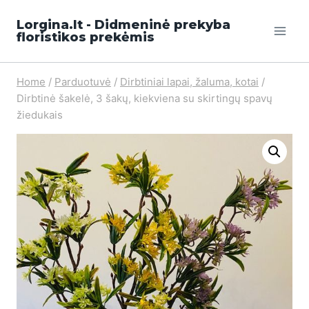
Lorgina.lt - Didmeninė prekyba
floristikos prekėmis
Home
/
Parduotuvė
/
Dirbtiniai lapai, žaluma, kotai
/
Dirbtinė šakelė, 3 šakų, kiekviena su skirtingų spavų
žiedukais