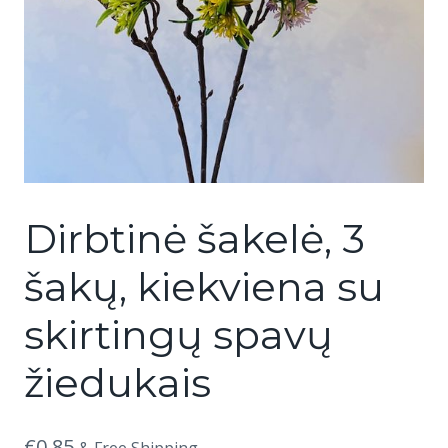
Dirbtinė šakelė, 3
šakų, kiekviena su
skirtingų spavų
žiedukais
€
0.85