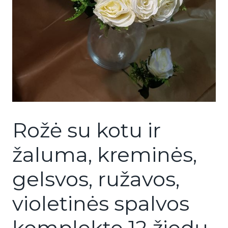
Rožė su kotu ir
žaluma, kreminės,
gelsvos, ružavos,
violetinės spalvos
komplekte 12 žiedų