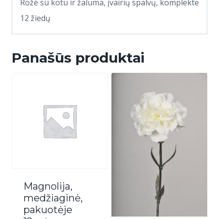
Rožė su kotu ir žaluma, įvairių spalvų, komplekte
12 žiedų
Panašūs produktai
Magnolija,
medžiaginė,
pakuotėje