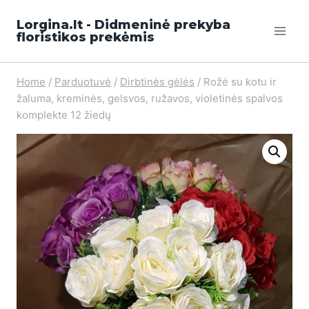
Lorgina.lt - Didmeninė prekyba
floristikos prekėmis
Home
/
Parduotuvė
/
Dirbtinės gėlės
/
Rožė su kotu ir
žaluma, kreminės, gelsvos, ružavos, violetinės spalvos
komplekte 12 žiedų