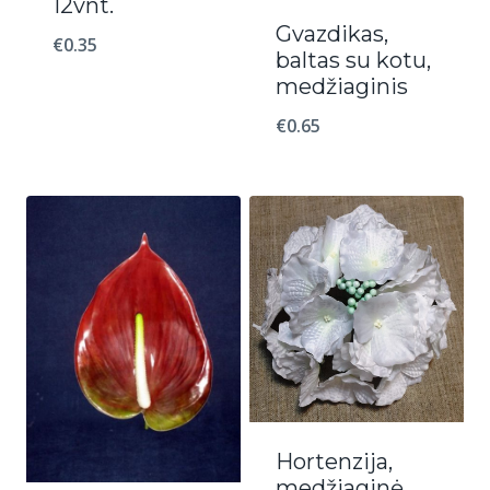
12vnt.
Gvazdikas,
€
0.35
baltas su kotu,
medžiaginis
€
0.65
Hortenzija,
medžiaginė,