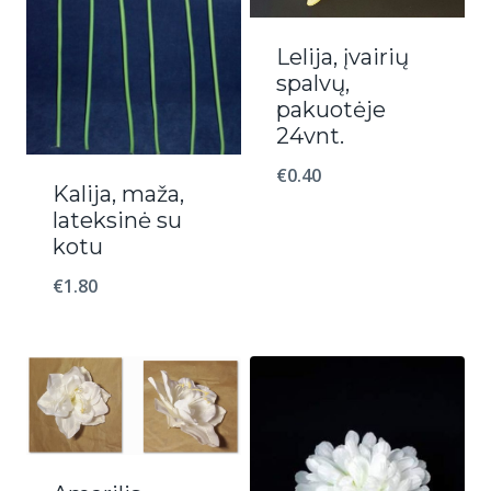
Lelija, įvairių
spalvų,
pakuotėje
24vnt.
€
0.40
Kalija, maža,
lateksinė su
kotu
€
1.80