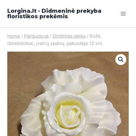
Lorgina.lt - Didmeninė prekyba
floristikos prekėmis
Home
/
Parduotuvė
/
Dirbtinės gėlės
/
Rožė,
išsiskleidusi, įvairių spalvų, pakuotėje 12 vnt.