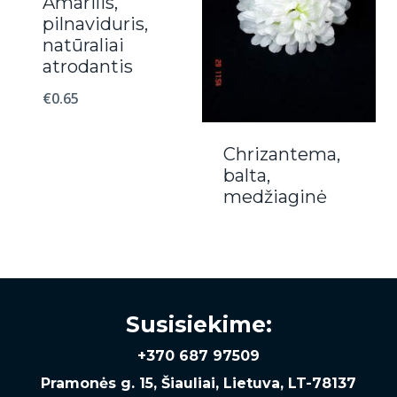
Amarilis,
pilnaviduris,
natūraliai
atrodantis
€
0.65
Chrizantema,
balta,
medžiaginė
Susisiekime:
+370 687 97509
Pramonės g. 15, Šiauliai, Lietuva, LT-78137