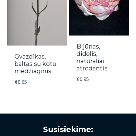
Bijūnas,
didelis,
Gvazdikas,
natūraliai
baltas su kotu,
atrodantis
medžiaginis
€
0.95
€
0.65
Susisiekime: