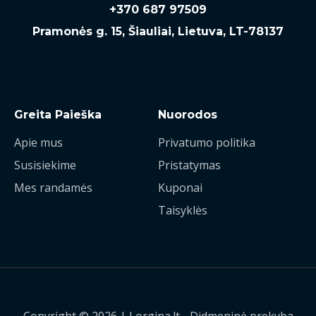
+370 687 97509
Pramonės g. 15, Šiauliai, Lietuva, LT-78137
Greita Paieška
Nuorodos
Apie mus
Privatumo politika
Susisiekime
Pristatymas
Mes randamės
Kuponai
Taisyklės
Copyright © 2026 | Lorgina.lt - Didmeninė prekyba