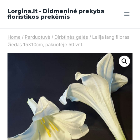
Lorgina.lt - Didmeninė prekyba
floristikos prekėmis
Home
/
Parduotuvė
/
Dirbtinės gėlės
/
Lelija langiflioras,
žiedas 15x10cm, pakuotėje 50 vnt.