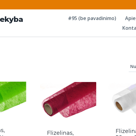
#95 (be pavadinimo)
Apie
rekyba
Konta
as,
Flizelin
Flizelinas,