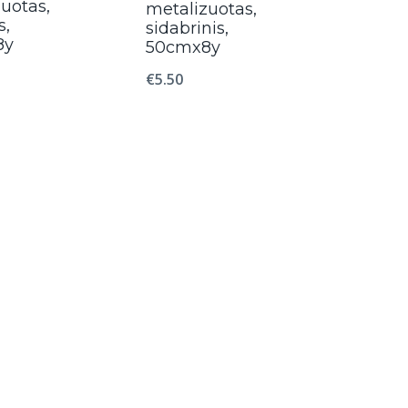
uotas,
metalizuotas,
s,
sidabrinis,
8y
50cmx8y
€
5.50