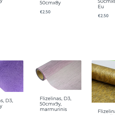
y
50cmx8
50cmx8y
Eu
€
2.50
€
2.50
Flizelinas, D3,
as, D3,
50cmx9y,
y
marmurinis
Flizelin