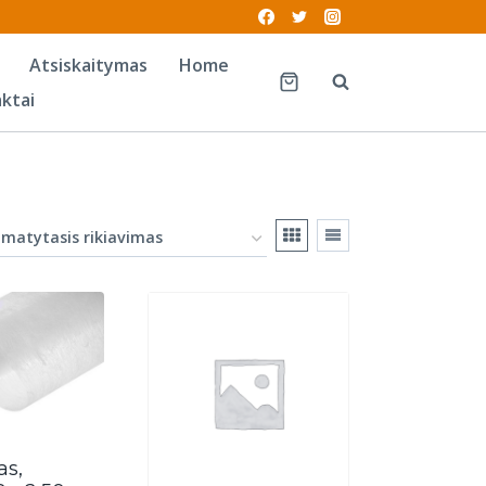
Atsiskaitymas
Home
ktai
as,