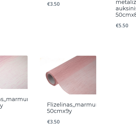
metaliz
€
3.50
auksini
50cmx
€
5.50
as,,marmurinis“,
Flizelinas,,marmurinis“,
y
50cmx9y
€
3.50