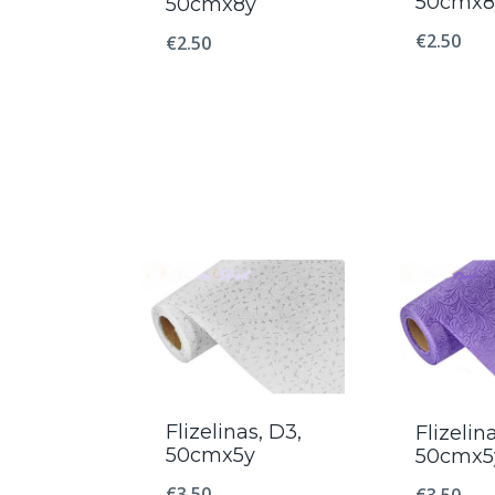
50cmx8
50cmx8y
€
2.50
€
2.50
Flizelinas, D3,
Flizelin
50cmx5y
50cmx5
€
3.50
€
3.50