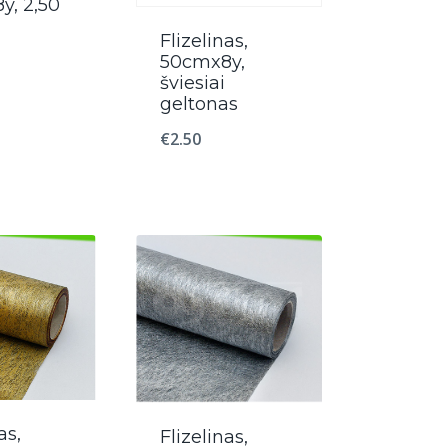
y, 2,50
Flizelinas,
50cmx8y,
šviesiai
geltonas
€
2.50
as,
Flizelinas,