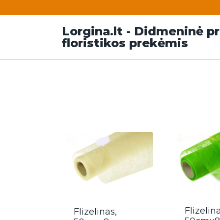
Lorgina.lt - Didmeninė p
floristikos prekėmis
Flizelin
Flizelinas,