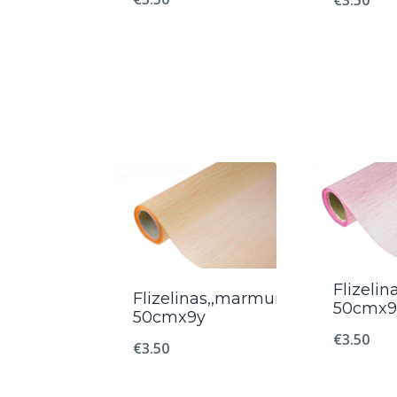
Flizelin
Flizelinas,,marmurinis“,
50cmx9
50cmx9y
€
3.50
€
3.50